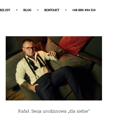
KEJSY
BLOG
KONTAKT
+48 889 494 514
Rafał. Sesja urodzinowa „dla siebie”